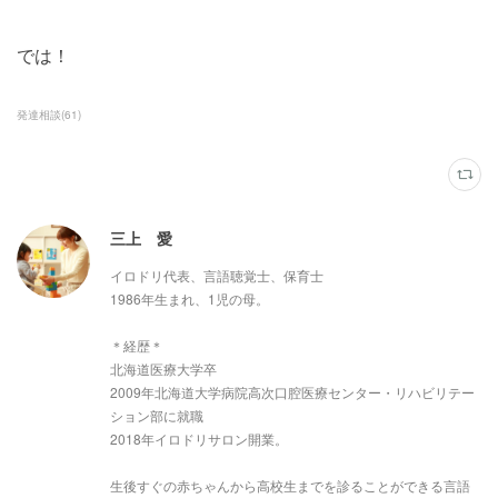
では！
発達相談
(
61
)
三上 愛
イロドリ代表、言語聴覚士、保育士
1986年生まれ、1児の母。
＊経歴＊
北海道医療大学卒
2009年北海道大学病院高次口腔医療センター・リハビリテー
ション部に就職
2018年イロドリサロン開業。
生後すぐの赤ちゃんから高校生までを診ることができる言語