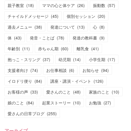
親子教室
(
18
)
ママの心と体ケア
(
26
)
振動数
(
57
)
チャイルドメッセージ
(
45
)
個別セッション
(
20
)
過去メニュー
(
38
)
発達について
(
13
)
心
(
8
)
体
(
43
)
発音・ことば
(
78
)
発達の教科書
(
9
)
年齢別
(
11
)
赤ちゃん期
(
60
)
離乳食
(
41
)
抱っこ・スリング
(
37
)
幼児期
(
14
)
小学生期
(
17
)
支援者向け
(
74
)
お仕事相談
(
6
)
お知らせ
(
94
)
イロドリ便り
(
84
)
講座・講演・イベント
(
126
)
お客様の声
(
33
)
愛さんのこと
(
48
)
家族のこと
(
10
)
娘のこと
(
84
)
起業ストーリー
(
10
)
お勉強
(
27
)
愛さんの日常ブログ
(
255
)
アーカイブ