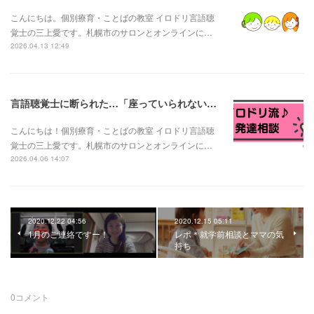
こんにちは。個別療育・ことばの教室 イロドリ言語聴
覚士の三上愛です。札幌市のサロンとオンラインに…
2026.04.13 12:49
言語聴覚士に断られた…「座っていられない子は言語訓練できない？」と言われたお母さんへ
こんにちは！個別療育・ことばの教室 イロドリ言語聴
覚士の三上愛です。札幌市のサロンとオンラインに…
2026.04.06 14:07
2020.12.22 04:56
2020.12.15 05:11
1月のご連絡ですー！
レポ＊就学前相談とママの気
持ち
0
コメント