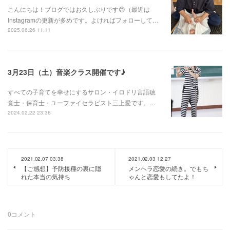
こんにちは！ブログではお久しぶりです😊（最近は
Instagramの更新が多めです。よければフォローして…
2025.06.26 11:11
3月23日（土）音楽クラス開催です♪
すべての子育てを幸せにするサロン・イロドリ言語聴
覚士・保育士・ユーファイセラピスト三上愛です。…
2024.02.22 23:36
2021.02.07 03:38
2021.02.03 12:27
【ご感想】予防接種の裏に隠
メンヘラ恋愛の続き。でもち
れた本当の気持ち
ゃんと恋愛もしてたよ！
0
コメント