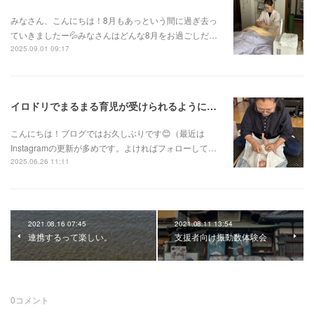
みなさん、こんにちは！8月もあっという間に過ぎ去っ
ていきましたー💦みなさんはどんな8月をお過ごしだ…
2025.09.01 09:17
イロドリでまるまる育児が受けられるようになりました！
こんにちは！ブログではお久しぶりです😊（最近は
Instagramの更新が多めです。よければフォローして…
2025.06.26 11:11
2021.08.16 07:45
2021.08.11 13:54
連携するって楽しい。
支援者向け振動数体験会
0
コメント