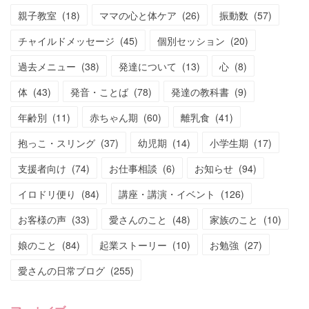
親子教室
(
18
)
ママの心と体ケア
(
26
)
振動数
(
57
)
チャイルドメッセージ
(
45
)
個別セッション
(
20
)
過去メニュー
(
38
)
発達について
(
13
)
心
(
8
)
体
(
43
)
発音・ことば
(
78
)
発達の教科書
(
9
)
年齢別
(
11
)
赤ちゃん期
(
60
)
離乳食
(
41
)
抱っこ・スリング
(
37
)
幼児期
(
14
)
小学生期
(
17
)
支援者向け
(
74
)
お仕事相談
(
6
)
お知らせ
(
94
)
イロドリ便り
(
84
)
講座・講演・イベント
(
126
)
お客様の声
(
33
)
愛さんのこと
(
48
)
家族のこと
(
10
)
娘のこと
(
84
)
起業ストーリー
(
10
)
お勉強
(
27
)
愛さんの日常ブログ
(
255
)