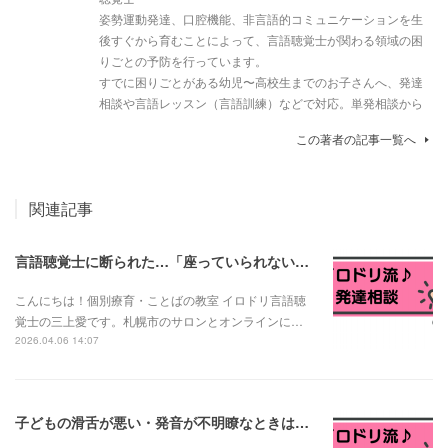
姿勢運動発達、口腔機能、非言語的コミュニケーションを生
後すぐから育むことによって、言語聴覚士が関わる領域の困
りごとの予防を行っています。
すでに困りごとがある幼児〜高校生までのお子さんへ、発達
相談や言語レッスン（言語訓練）などで対応。単発相談から
この著者の記事一覧へ
関連記事
言語聴覚士に断られた…「座っていられない子は言語訓練できない？」と言われたお母さんへ
こんにちは！個別療育・ことばの教室 イロドリ言語聴
覚士の三上愛です。札幌市のサロンとオンラインに…
2026.04.06 14:07
子どもの滑舌が悪い・発音が不明瞭なときは？発音の発達と様子見でいい場合・相談が必要な場合