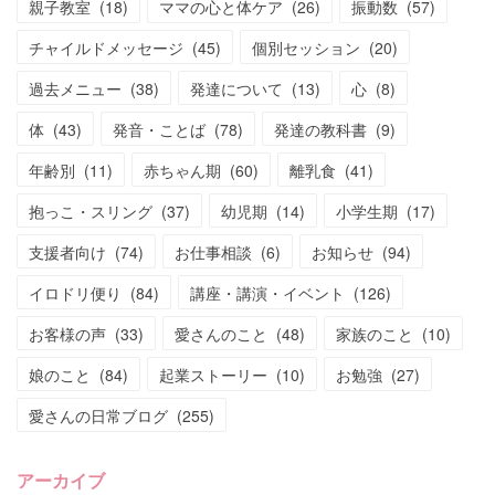
親子教室
(
18
)
ママの心と体ケア
(
26
)
振動数
(
57
)
チャイルドメッセージ
(
45
)
個別セッション
(
20
)
過去メニュー
(
38
)
発達について
(
13
)
心
(
8
)
体
(
43
)
発音・ことば
(
78
)
発達の教科書
(
9
)
年齢別
(
11
)
赤ちゃん期
(
60
)
離乳食
(
41
)
抱っこ・スリング
(
37
)
幼児期
(
14
)
小学生期
(
17
)
支援者向け
(
74
)
お仕事相談
(
6
)
お知らせ
(
94
)
イロドリ便り
(
84
)
講座・講演・イベント
(
126
)
お客様の声
(
33
)
愛さんのこと
(
48
)
家族のこと
(
10
)
娘のこと
(
84
)
起業ストーリー
(
10
)
お勉強
(
27
)
愛さんの日常ブログ
(
255
)
アーカイブ