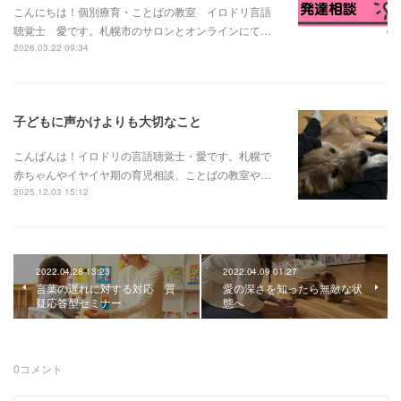
こんにちは！個別療育・ことばの教室 イロドリ言語
聴覚士 愛です。札幌市のサロンとオンラインにて…
2026.03.22 09:34
子どもに声かけよりも大切なこと
こんばんは！イロドリの言語聴覚士・愛です。札幌で
赤ちゃんやイヤイヤ期の育児相談、ことばの教室や…
2025.12.03 15:12
2022.04.28 13:23
2022.04.09 01:27
言葉の遅れに対する対応 質
愛の深さを知ったら無敵な状
疑応答型セミナー
態へ
0
コメント