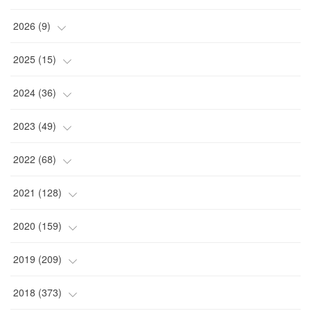
2026
(
9
)
(
4
)
2025
(
15
)
(
2
)
(
4
)
2024
(
36
)
(
1
)
(
2
)
(
2
)
2023
(
49
)
(
2
)
(
2
)
(
2
)
(
1
)
2022
(
68
)
(
3
)
(
1
)
(
2
)
(
6
)
2021
(
128
)
(
1
)
(
4
)
(
5
)
(
6
)
(
10
)
2020
(
159
)
(
1
)
(
3
)
(
5
)
(
3
)
(
9
)
(
15
)
2019
(
209
)
(
1
)
(
3
)
(
3
)
(
4
)
(
7
)
(
11
)
(
16
)
2018
(
373
)