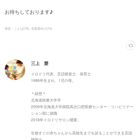
お待ちしております♪
発音・ことば
(
78
)
支援者向け
(
74
)
三上 愛
イロドリ代表、言語聴覚士、保育士
1986年生まれ、1児の母。
＊経歴＊
北海道医療大学卒
2009年北海道大学病院高次口腔医療センター・リハビリテー
ション部に就職
2018年イロドリサロン開業。
生後すぐの赤ちゃんから高校生までを診ることができる言語
聴覚士