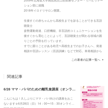
2009年北海道大学病院高次口腔医療センター・リハビリテー
ション部に就職
2018年イロドリサロン開業。
生後すぐの赤ちゃんから高校生までを診ることができる言語
聴覚士
姿勢運動発達、口腔機能、非言語的コミュニケーションを生
後すぐから育むことによって、言語聴覚士が関わる領域の困
りごとの予防を行っています。
すでに困りごとがある幼児〜高校生までのお子さんへ、発達
相談や言語レッスン（言語訓練）などで対応。単発相談から
この著者の記事一覧へ
関連記事
6/28 ママ・パパのための離乳食講座（オンライン））
こんにちは！久しぶりにママ・パパ向けの講座をおこ
ないます☺️6月28日（日）14：00〜15：30オンライ…