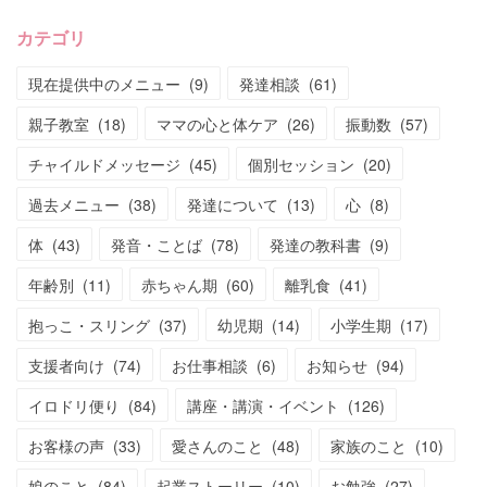
カテゴリ
現在提供中のメニュー
(
9
)
発達相談
(
61
)
親子教室
(
18
)
ママの心と体ケア
(
26
)
振動数
(
57
)
チャイルドメッセージ
(
45
)
個別セッション
(
20
)
過去メニュー
(
38
)
発達について
(
13
)
心
(
8
)
体
(
43
)
発音・ことば
(
78
)
発達の教科書
(
9
)
年齢別
(
11
)
赤ちゃん期
(
60
)
離乳食
(
41
)
抱っこ・スリング
(
37
)
幼児期
(
14
)
小学生期
(
17
)
支援者向け
(
74
)
お仕事相談
(
6
)
お知らせ
(
94
)
イロドリ便り
(
84
)
講座・講演・イベント
(
126
)
お客様の声
(
33
)
愛さんのこと
(
48
)
家族のこと
(
10
)
娘のこと
(
84
)
起業ストーリー
(
10
)
お勉強
(
27
)