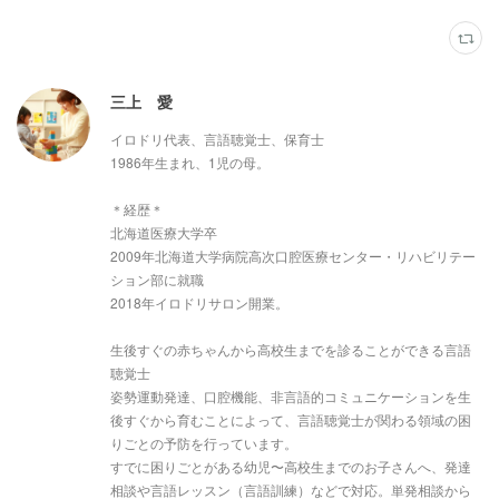
三上 愛
イロドリ代表、言語聴覚士、保育士
1986年生まれ、1児の母。
＊経歴＊
北海道医療大学卒
2009年北海道大学病院高次口腔医療センター・リハビリテー
ション部に就職
2018年イロドリサロン開業。
生後すぐの赤ちゃんから高校生までを診ることができる言語
聴覚士
姿勢運動発達、口腔機能、非言語的コミュニケーションを生
後すぐから育むことによって、言語聴覚士が関わる領域の困
りごとの予防を行っています。
すでに困りごとがある幼児〜高校生までのお子さんへ、発達
相談や言語レッスン（言語訓練）などで対応。単発相談から