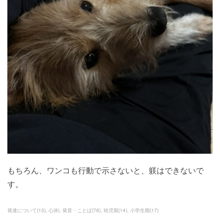
もちろん、ワンコも行動で示さないと、躾はできないで
す。
発達について
(
13
)
心
(
8
)
発音・ことば
(
78
)
幼児期
(
14
)
小学生期
(
17
)