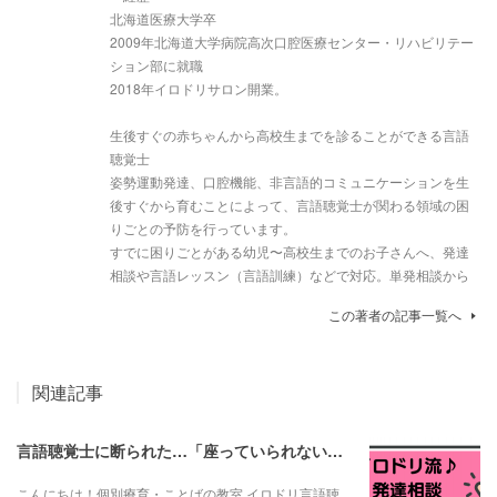
北海道医療大学卒
2009年北海道大学病院高次口腔医療センター・リハビリテー
ション部に就職
2018年イロドリサロン開業。
生後すぐの赤ちゃんから高校生までを診ることができる言語
聴覚士
姿勢運動発達、口腔機能、非言語的コミュニケーションを生
後すぐから育むことによって、言語聴覚士が関わる領域の困
りごとの予防を行っています。
すでに困りごとがある幼児〜高校生までのお子さんへ、発達
相談や言語レッスン（言語訓練）などで対応。単発相談から
この著者の記事一覧へ
関連記事
言語聴覚士に断られた…「座っていられない子は言語訓練できない？」と言われたお母さんへ
こんにちは！個別療育・ことばの教室 イロドリ言語聴