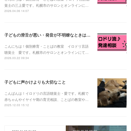
覚士の三上愛です。札幌市のサロンとオンラインに…
2026.04.06 14:07
子どもの滑舌が悪い・発音が不明瞭なときは？発音の発達と様子見でいい場合・相談が必要な場合
こんにちは！個別療育・ことばの教室 イロドリ言語
聴覚士 愛です。札幌市のサロンとオンラインにて…
2026.03.22 09:34
子どもに声かけよりも大切なこと
こんばんは！イロドリの言語聴覚士・愛です。札幌で
赤ちゃんやイヤイヤ期の育児相談、ことばの教室や…
2025.12.03 15:12