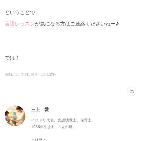
ということで
言語レッスン
が気になる方はご連絡くださいねー♪
では！
発達について
(
13
)
発音・ことば
(
78
)
三上 愛
イロドリ代表、言語聴覚士、保育士
1986年生まれ、1児の母。
＊経歴＊