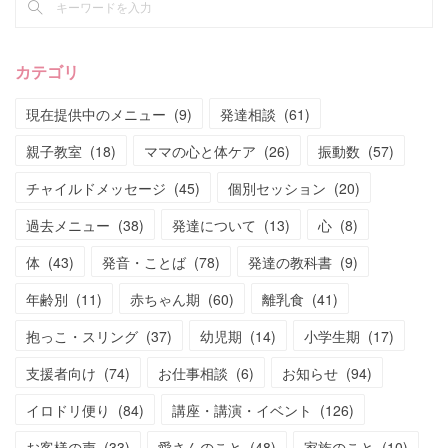
カテゴリ
現在提供中のメニュー
(
9
)
発達相談
(
61
)
親子教室
(
18
)
ママの心と体ケア
(
26
)
振動数
(
57
)
チャイルドメッセージ
(
45
)
個別セッション
(
20
)
過去メニュー
(
38
)
発達について
(
13
)
心
(
8
)
体
(
43
)
発音・ことば
(
78
)
発達の教科書
(
9
)
年齢別
(
11
)
赤ちゃん期
(
60
)
離乳食
(
41
)
抱っこ・スリング
(
37
)
幼児期
(
14
)
小学生期
(
17
)
支援者向け
(
74
)
お仕事相談
(
6
)
お知らせ
(
94
)
イロドリ便り
(
84
)
講座・講演・イベント
(
126
)
お客様の声
(
33
)
愛さんのこと
(
48
)
家族のこと
(
10
)