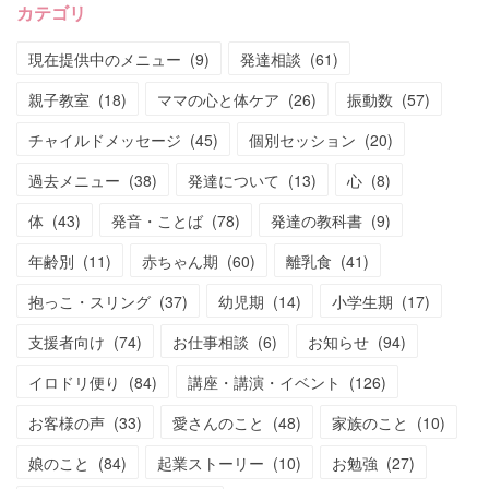
カテゴリ
現在提供中のメニュー
(
9
)
発達相談
(
61
)
親子教室
(
18
)
ママの心と体ケア
(
26
)
振動数
(
57
)
チャイルドメッセージ
(
45
)
個別セッション
(
20
)
過去メニュー
(
38
)
発達について
(
13
)
心
(
8
)
体
(
43
)
発音・ことば
(
78
)
発達の教科書
(
9
)
年齢別
(
11
)
赤ちゃん期
(
60
)
離乳食
(
41
)
抱っこ・スリング
(
37
)
幼児期
(
14
)
小学生期
(
17
)
支援者向け
(
74
)
お仕事相談
(
6
)
お知らせ
(
94
)
イロドリ便り
(
84
)
講座・講演・イベント
(
126
)
お客様の声
(
33
)
愛さんのこと
(
48
)
家族のこと
(
10
)
娘のこと
(
84
)
起業ストーリー
(
10
)
お勉強
(
27
)