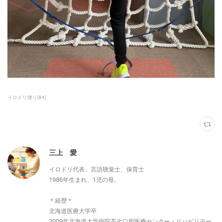
イロドリ便り
(
84
)
三上 愛
イロドリ代表、言語聴覚士、保育士
1986年生まれ、1児の母。
＊経歴＊
北海道医療大学卒
2009年北海道大学病院高次口腔医療センター・リハビリテー