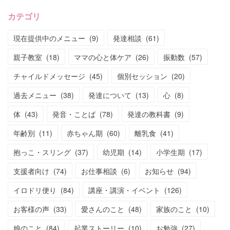
カテゴリ
現在提供中のメニュー
(
9
)
発達相談
(
61
)
親子教室
(
18
)
ママの心と体ケア
(
26
)
振動数
(
57
)
チャイルドメッセージ
(
45
)
個別セッション
(
20
)
過去メニュー
(
38
)
発達について
(
13
)
心
(
8
)
体
(
43
)
発音・ことば
(
78
)
発達の教科書
(
9
)
年齢別
(
11
)
赤ちゃん期
(
60
)
離乳食
(
41
)
抱っこ・スリング
(
37
)
幼児期
(
14
)
小学生期
(
17
)
支援者向け
(
74
)
お仕事相談
(
6
)
お知らせ
(
94
)
イロドリ便り
(
84
)
講座・講演・イベント
(
126
)
お客様の声
(
33
)
愛さんのこと
(
48
)
家族のこと
(
10
)
娘のこと
(
84
)
起業ストーリー
(
10
)
お勉強
(
27
)