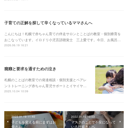
子育ての正解を探して辛くなっているママさんへ
こんにちは！札幌で赤ちゃん育ての伴走サロンとことばの教室・個別療育を
おこなっています。イロドリ小児言語聴覚士 三上愛です。今日、お風呂…
2026.06.19 16:21
癇癪と要求を通すための泣き
札幌のことばの教室での発達相談・個別支援とペアレ
ントトレーニング赤ちゃん育児サポートとイヤイヤ…
2025.10.04 10:09
2022.01.19 11:40
2022.01.10 13:03
子どもを変える前にまずはお
マスクのことで不安になって
母さん
いる妊婦さんへ