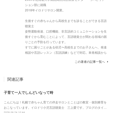
ション部に就職
2018年イロドリサロン開業。
生後すぐの赤ちゃんから高校生までを診ることができる言語
聴覚士
姿勢運動発達、口腔機能、非言語的コミュニケーションを生
後すぐから育むことによって、言語聴覚士が関わる領域の困
りごとの予防を行っています。
すでに困りごとがある幼児〜高校生までのお子さんへ、発達
相談や言語レッスン（言語訓練）などで対応。単発相談から
この著者の記事一覧へ
関連記事
子育て一人でしんどいなって時
こんにちは！札幌で赤ちゃん育ての伴走サロンとことばの教室・個別療育を
おこなっています。イロドリ小児言語聴覚士 三上愛です。ブログのタイ…
2026.06.24 10:44