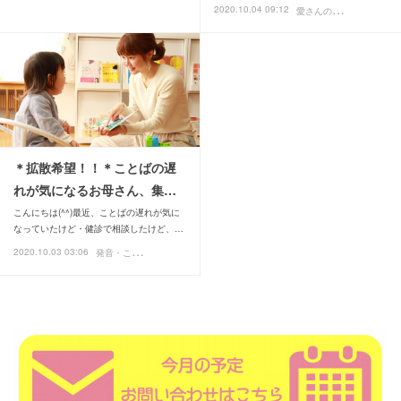
愛
さんの日常ブログ
2020.10.04 09:12
＊拡散希望！！＊ことばの遅
れが気になるお母さん、集…
こんにちは(^^)最近、ことばの遅れが気に
なっていたけど・健診で相談したけど、…
発
音・ことば
2020.10.03 03:06
講座・講演・イベント