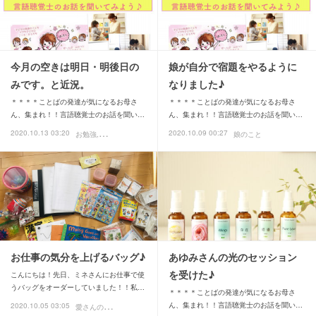
今月の空きは明日・明後日の
娘が自分で宿題をやるように
みです。と近況。
なりました♪
＊＊＊＊ことばの発達が気になるお母さ
＊＊＊＊ことばの発達が気になるお母さ
ん、集まれ！！言語聴覚士のお話を聞い…
ん、集まれ！！言語聴覚士のお話を聞い…
2020.10.13 03:20
2020.10.09 00:27
お勉強
愛さんの日常ブログ
娘のこと
お仕事の気分を上げるバッグ♪
あゆみさんの光のセッション
を受けた♪
こんにちは！先日、ミネさんにお仕事で使
うバッグをオーダーしていました！！私…
＊＊＊＊ことばの発達が気になるお母さ
愛
さんの日常ブログ
ん、集まれ！！言語聴覚士のお話を聞い…
2020.10.05 03:05