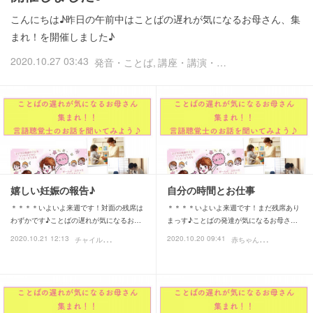
こんにちは♪昨日の午前中はことばの遅れが気になるお母さん、集
まれ！を開催しました♪
2020.10.27 03:43
発音・ことば
講座・講演・イベント
嬉しい妊娠の報告♪
自分の時間とお仕事
＊＊＊＊いよいよ来週です！対面の残席は
＊＊＊＊いよいよ来週です！まだ残席あり
わずかです♪ことばの遅れが気になるお…
まっす♪ことばの発達が気になるお母さ…
チ
ャイルドメッセージ
赤
ちゃん期
2020.10.21 12:13
2020.10.20 09:41
愛さんの日常