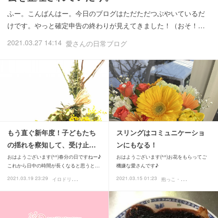
ふー。こんばんはー。今日のブログはただただつぶやいているだ
けです。やっと確定申告の終わりが見えてきました！（おそ！…
2021.03.27 14:14
愛さんの日常ブログ
もう直ぐ新年度！子どもたち
スリングはコミュニケーショ
の揺れを察知して、受け止…
ンにもなる！
おはようございます(^^)春分の日ですねー♪
おはようございます(^^)お花をもらってご
これから日中の時間が長くなると思うと…
機嫌な愛さんです♪
イ
ロドリ便り
抱
っこ・スリング
2021.03.19 23:29
2021.03.15 01:23