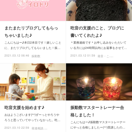
またまたリブログしてもらっ
吃音の支援のこと、ブログに
ちゃいました♪
書いてくれたよ♪
こんにちはー♪本日2本目です！嬉しいこと
＊業務連絡です＊お申し込みをいただいて
に、またリブログしてもらいました！振…
いる方には24時間以内にお返事をさせて…
発
音・ことば
2021.03.12 06:46
2021.03.12 01:59
振動数
吃音支援を始めます♪
振動数マスタートレーナー合
格しました！
おはようございます(^^)ずーっとやろうや
ろうと思っていてやっていなかった。吃…
こんにちはー♪振動数マスタートレーナー
発
達相談
にやっと合格しましたー(^^)受講したの…
2021.03.10 22:59
発音・ことば