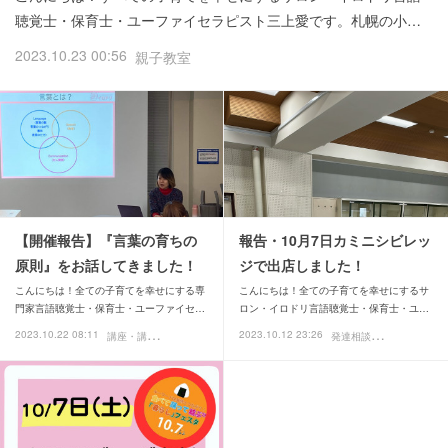
聴覚士・保育士・ユーファイセラピスト三上愛です。札幌の小…
2023.10.23 00:56
親子教室
【開催報告】『言葉の育ちの
報告・10月7日カミニシビレッ
原則』をお話してきました！
ジで出店しました！
こんにちは！全ての子育てを幸せにする専
こんにちは！全ての子育てを幸せにするサ
門家言語聴覚士・保育士・ユーファイセ…
ロン・イロドリ言語聴覚士・保育士・ユ…
講
座・講演・イベント
発
達相談
2023.10.22 08:11
2023.10.12 23:26
講座・講演・イ