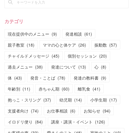
カテゴリ
現在提供中のメニュー
(
9
)
発達相談
(
61
)
親子教室
(
18
)
ママの心と体ケア
(
26
)
振動数
(
57
)
チャイルドメッセージ
(
45
)
個別セッション
(
20
)
過去メニュー
(
38
)
発達について
(
13
)
心
(
8
)
体
(
43
)
発音・ことば
(
78
)
発達の教科書
(
9
)
年齢別
(
11
)
赤ちゃん期
(
60
)
離乳食
(
41
)
抱っこ・スリング
(
37
)
幼児期
(
14
)
小学生期
(
17
)
支援者向け
(
74
)
お仕事相談
(
6
)
お知らせ
(
94
)
イロドリ便り
(
84
)
講座・講演・イベント
(
126
)
お客様の声
(
33
)
愛さんのこと
(
48
)
家族のこと
(
10
)