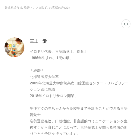
発達相談
(
61
)
発音・ことば
(
78
)
お客様の声
(
33
)
三上 愛
イロドリ代表、言語聴覚士、保育士
1986年生まれ、1児の母。
＊経歴＊
北海道医療大学卒
2009年北海道大学病院高次口腔医療センター・リハビリテー
ション部に就職
2018年イロドリサロン開業。
生後すぐの赤ちゃんから高校生までを診ることができる言語
聴覚士
姿勢運動発達、口腔機能、非言語的コミュニケーションを生
後すぐから育むことによって、言語聴覚士が関わる領域の困
りごとの予防を行っています。