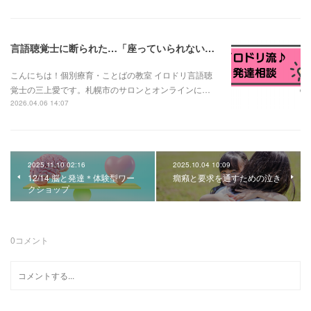
言語聴覚士に断られた…「座っていられない子は言語訓練できない？」と言われたお母さんへ
こんにちは！個別療育・ことばの教室 イロドリ言語聴
覚士の三上愛です。札幌市のサロンとオンラインに…
2026.04.06 14:07
2025.11.10 02:16
2025.10.04 10:09
12/14 脳と発達＊体験型ワー
癇癪と要求を通すための泣き
クショップ
0
コメント