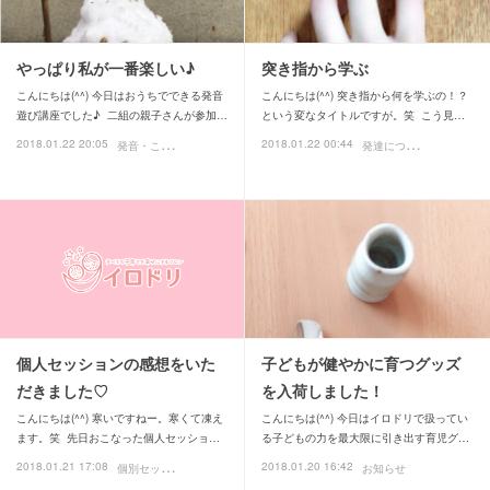
やっぱり私が一番楽しい♪
突き指から学ぶ
こんにちは(^^) 今日はおうちでできる発音
こんにちは(^^) 突き指から何を学ぶの！？
遊び講座でした♪ 二組の親子さんが参加…
という変なタイトルですが。笑 こう見…
発
音・ことば
発
達について
2018.01.22 20:05
2018.01.22 00:44
体
個人セッションの感想をいた
子どもが健やかに育つグッズ
だきました♡
を入荷しました！
こんにちは(^^) 寒いですねー。寒くて凍え
こんにちは(^^) 今日はイロドリで扱ってい
ます。笑 先日おこなった個人セッショ…
る子どもの力を最大限に引き出す育児グ…
個
別セッション
2018.01.21 17:08
2018.01.20 16:42
お客様の声
お知らせ