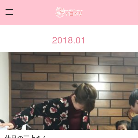
2018
.
01
休日の三上さん。