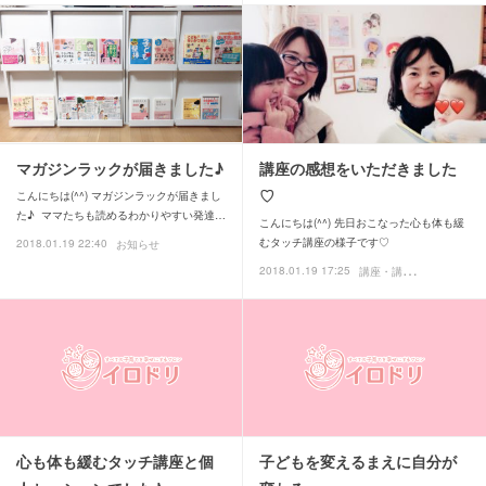
マガジンラックが届きました♪
講座の感想をいただきました
♡
こんにちは(^^) マガジンラックが届きまし
た♪ ママたちも読めるわかりやすい発達…
こんにちは(^^) 先日おこなった心も体も緩
むタッチ講座の様子です♡
2018.01.19 22:40
お知らせ
講
座・講演・イベント
2018.01.19 17:25
お
心も体も緩むタッチ講座と個
子どもを変えるまえに自分が