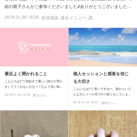
組の親子さんがご参加くださいました♪ありがとうございました…
2018.01.26 19:20
発達相談
過去メニュー
講座・講演・イベント
最近よく聞かれること
個人セッションと感覚を信じ
る大切さ
こんにちは(^^) 朝起きて優しい誰かが雪か
きしててくれないかなー？なんて淡い期…
こんにちは(^^) 寒いですねー。朝からいろ
愛
さんの日常ブログ
んな方とメール等でやり取りをしていま…
2018.01.25 16:45
個
別セッション
2018.01.24 18:21
イロドリ