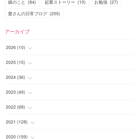
娘のこと
(
84
)
起業ストーリー
(
10
)
お勉強
(
27
)
愛さんの日常ブログ
(
255
)
アーカイブ
2026
(
10
)
(
1
)
2025
(
15
)
(
4
)
(
4
)
2024
(
36
)
(
2
)
(
2
)
(
2
)
2023
(
49
)
(
1
)
(
2
)
(
2
)
(
1
)
2022
(
68
)
(
2
)
(
3
)
(
1
)
(
2
)
(
6
)
2021
(
128
)
(
1
)
(
4
)
(
5
)
(
6
)
(
10
)
2020
(
159
)