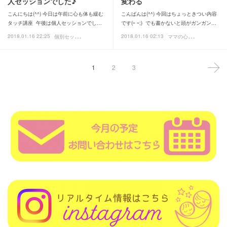
人セッションでした♪
変わる
こんにちは(^^) 今日は午前に心も体も緩む
こんばんは(^^) 今回はちょっときつい内容
タッチ講座 午後は個人セッションでし…
です(ｰ ｰ;) でも書かないと頭がガンガン…
個
別セッション
マ
マの心と体ケア
2018.01.16 22:25
2018.01.16 02:13
過去メニュー
イロド
1
2
3